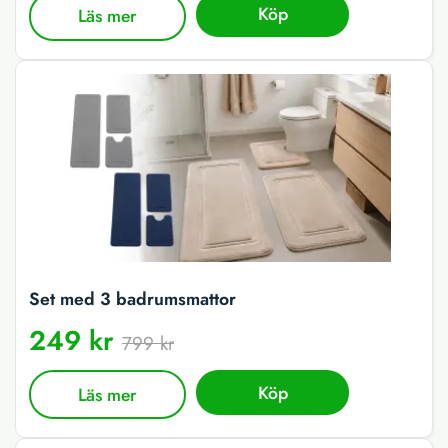
Köp
Läs mer
Set med 3 badrumsmattor
249 kr
799 kr
Köp
Läs mer