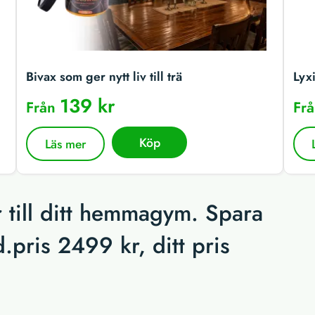
Bivax som ger nytt liv till trä
Lyx
139 kr
Från
Fr
Köp
Läs mer
 till ditt hemmagym. Spara
pris 2499 kr, ditt pris