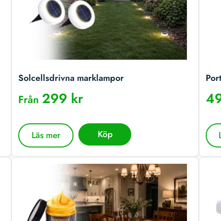
Solcellsdrivna marklampor
Por
299 kr
49
Från
Köp
Läs mer