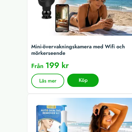
Mini-övervakningskamera med Wifi och
mörkerseende
199 kr
Från
Köp
Läs mer