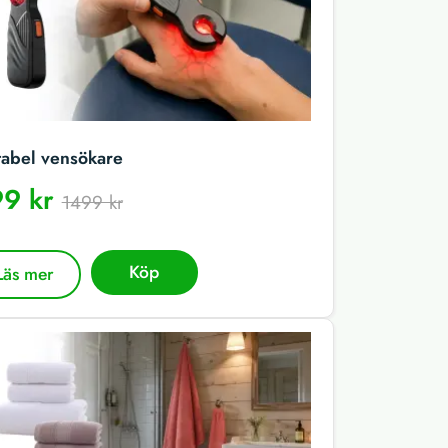
tabel vensökare
9 kr
1499 kr
Köp
Läs mer