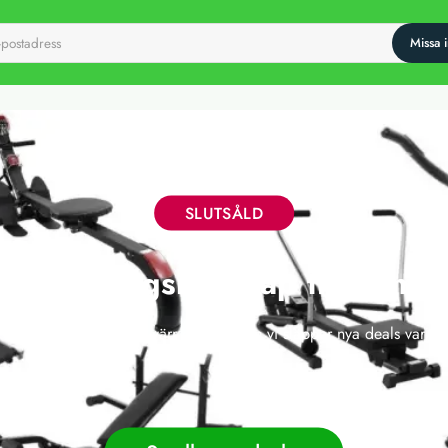
SLUTSÅLD
iga träningsredskap till hem
 här erbjudandet har tyvärr gått ut, men vi släpper nya deals varje 