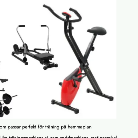
som passar perfekt för träning på hemmaplan
olika träningsmaskiner så som roddmaskiner, motionscykel,