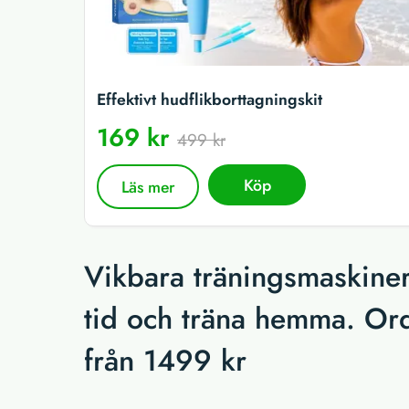
Effektivt hudflikborttagningskit
169 kr
499 kr
Köp
Läs mer
Vikbara träningsmaskiner
tid och träna hemma. Ord.
från 1499 kr