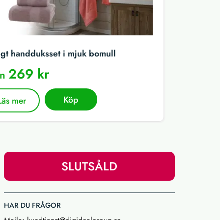
igt handduksset i mjuk bomull
269 kr
ån
Köp
Läs mer
SLUTSÅLD
HAR DU FRÅGOR