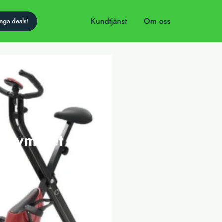
Kundtjänst
Om oss
magymmet
dag!