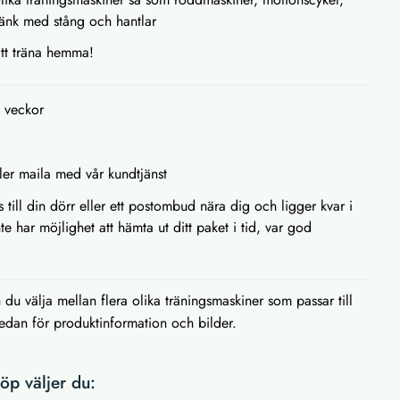
änk med stång och hantlar
att träna hemma!
2 veckor
ller maila med vår kundtjänst
s till din dörr eller ett postombud nära dig och ligger kvar i
e har möjlighet att hämta ut ditt paket i tid, var god
u välja mellan flera olika träningsmaskiner som passar till
dan för produktinformation och bilder.
p väljer du: