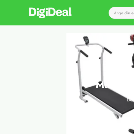
Till startsidan
Mångsid
Det