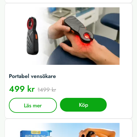
Portabel vensökare
499 kr
1499 kr
Köp
Läs mer