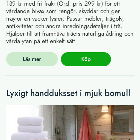
139 kr med fri frakt (Ord. pris 299 kr) för ett
vårdande bivax som rengör, skyddar och ger
träytor en vacker lyster. Passar möbler, trägolv,
antikviteter och andra inredningsdetaljer i trä.
Hjälper till att framhäva träets naturliga ådring och
vårda ytan på ett enkelt sätt.
Läs mer
Köp
Lyxigt handduksset i mjuk bomull