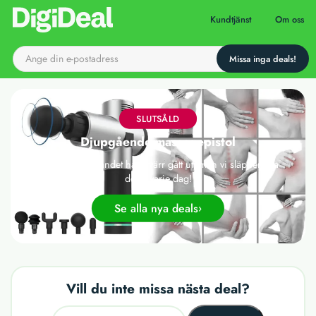
Till startsidan
Kundtjänst
Om oss
SLUTSÅLD
Djupgående massagepistol
Det här erbjudandet har tyvärr gått ut, men vi släpper nya
deals varje dag!
Se alla nya deals
Vill du inte missa nästa deal?