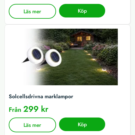
Köp
Läs mer
Solcellsdrivna marklampor
299 kr
Från
Köp
Läs mer