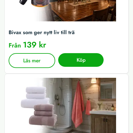
Bivax som ger nytt liv till trä
139 kr
Från
Köp
Läs mer