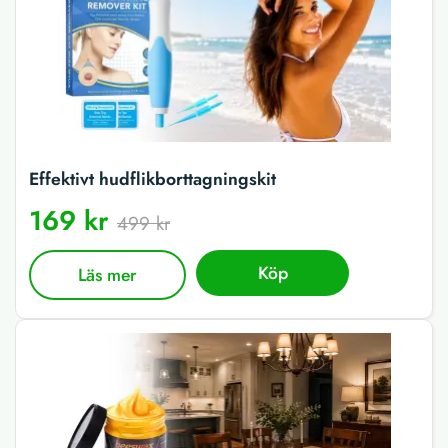
Effektivt hudflikborttagningskit
169 kr
499 kr
Köp
Läs mer