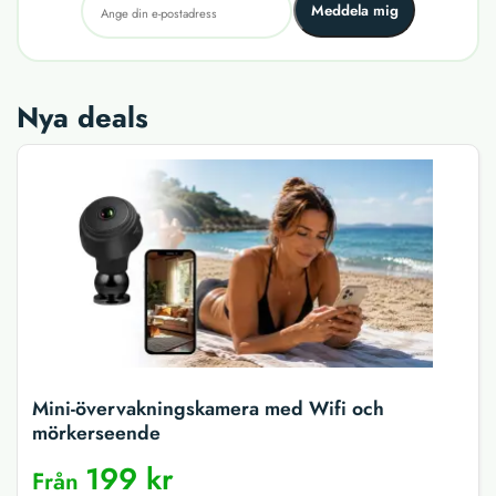
Meddela mig
Nya deals
Mini-övervakningskamera med Wifi och
mörkerseende
199 kr
Från