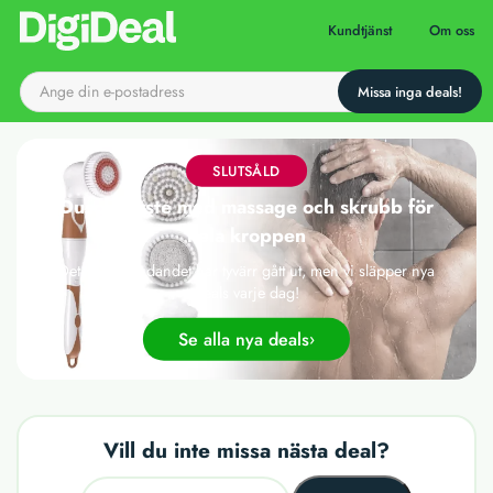
Till startsidan
Kundtjänst
Om oss
SLUTSÅLD
Duschborste med massage och skrubb för
hela kroppen
Det här erbjudandet har tyvärr gått ut, men vi släpper nya
deals varje dag!
Se alla nya deals
Vill du inte missa nästa deal?