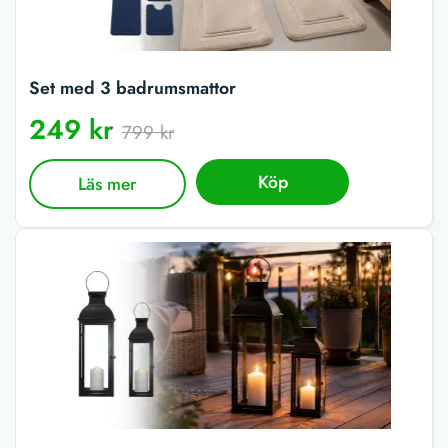
Set med 3 badrumsmattor
249 kr
799 kr
Köp
Läs mer