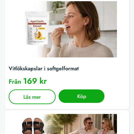
Vitlökskapslar i softgelformat
169 kr
Från
Köp
Läs mer