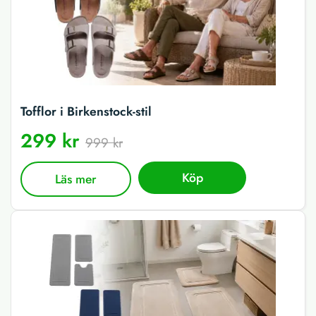
Tofflor i Birkenstock-stil
299 kr
999 kr
Köp
Läs mer