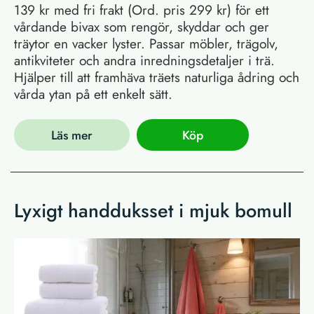
139 kr med fri frakt (Ord. pris 299 kr) för ett
vårdande bivax som rengör, skyddar och ger
träytor en vacker lyster. Passar möbler, trägolv,
antikviteter och andra inredningsdetaljer i trä.
Hjälper till att framhäva träets naturliga ådring och
vårda ytan på ett enkelt sätt.
Läs mer
Köp
Lyxigt handduksset i mjuk bomull