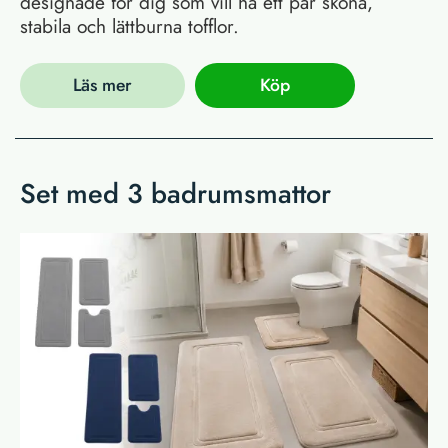
designade för dig som vill ha ett par sköna,
stabila och lättburna tofflor.
Läs mer
Köp
Set med 3 badrumsmattor