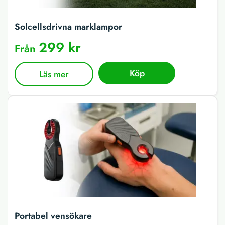
Solcellsdrivna marklampor
299 kr
Från
Köp
Läs mer
Portabel vensökare