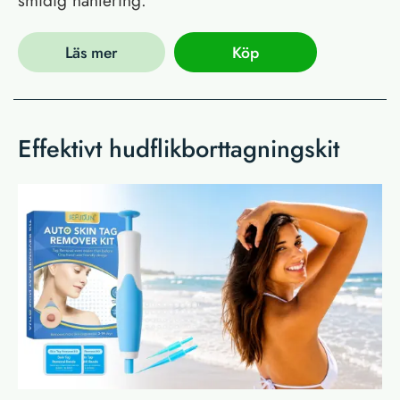
smidig hantering.
Läs mer
Köp
Effektivt hudflikborttagningskit