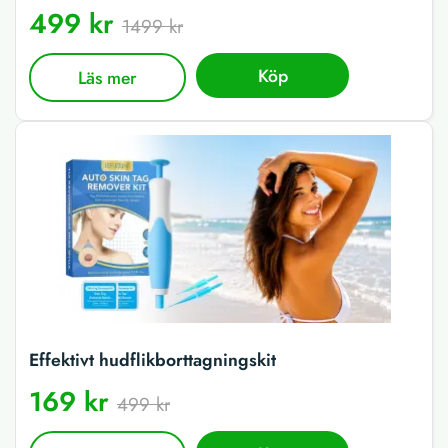
499 kr
1499 kr
Köp
Läs mer
Effektivt hudflikborttagningskit
169 kr
499 kr