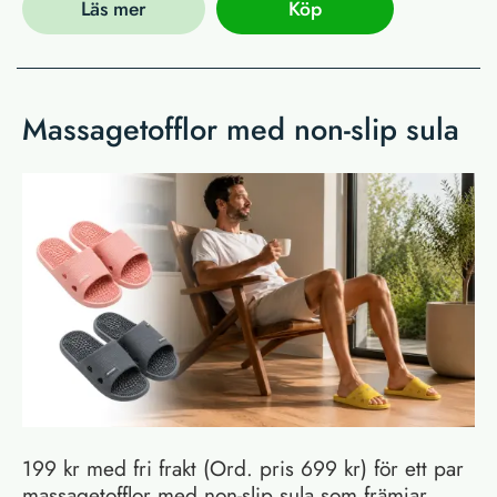
Läs mer
Köp
Massagetofflor med non-slip sula
199 kr med fri frakt (Ord. pris 699 kr) för ett par
massagetofflor med non-slip sula som främjar