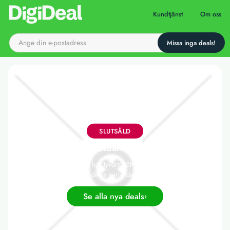
Till startsidan
Kundtjänst
Om oss
SLUTSÅLD
Hopfällbart golfnät
Det här erbjudandet har tyvärr gått ut, men vi släpper nya
deals varje dag!
Se alla nya deals