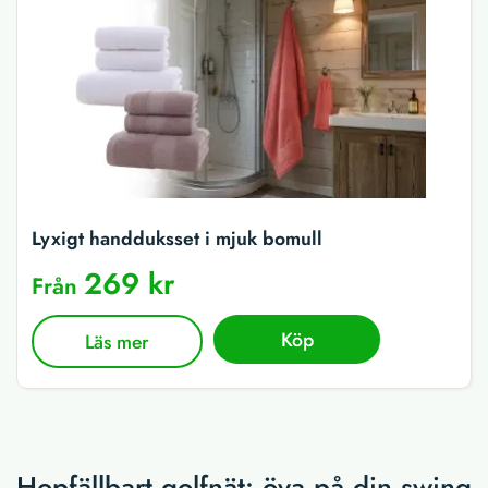
Lyxigt handduksset i mjuk bomull
269 kr
Från
Köp
Läs mer
Hopfällbart golfnät: öva på din swing