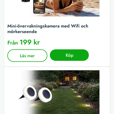
Mini-övervakningskamera med Wifi och
mörkerseende
199 kr
Från
Köp
Läs mer