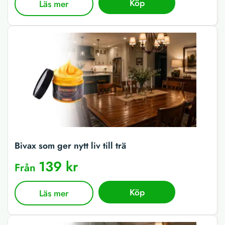
Köp
Läs mer
Bivax som ger nytt liv till trä
139 kr
Från
Köp
Läs mer