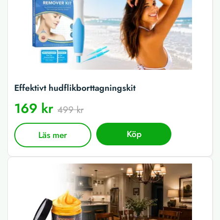
Effektivt hudflikborttagningskit
169 kr
499 kr
Köp
Läs mer