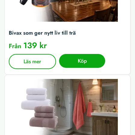
Bivax som ger nytt liv till trä
139 kr
Från
Köp
Läs mer