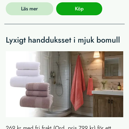
Läs mer
Köp
Lyxigt handduksset i mjuk bomull
269 kr med fri frakt (Ord. pris 799 kr) för ett