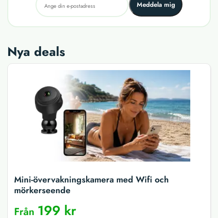
Meddela mig
Nya deals
Mini-övervakningskamera med Wifi och
mörkerseende
199 kr
Från