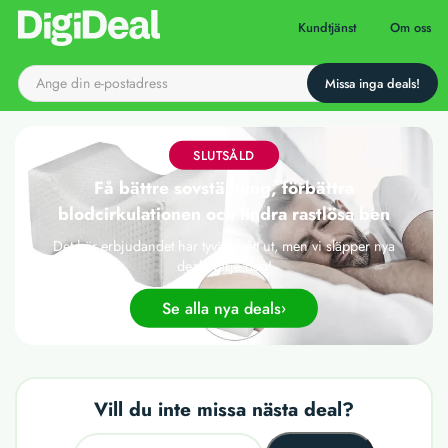
Till startsidan
Kundtjänst
Om oss
SLUTSÅLD
Få bättre sovställning, förbättra
blodcirkulationen och lindra rastlösa ben
Det här erbjudandet har tyvärr gått ut, men vi släpper nya
deals varje dag!
Se alla nya deals
Vill du inte missa nästa deal?