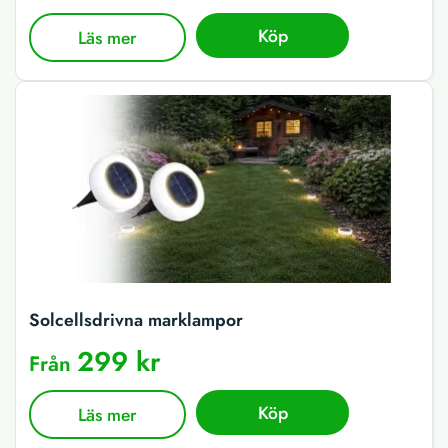
Köp
Läs mer
Solcellsdrivna marklampor
299 kr
Från
Köp
Läs mer