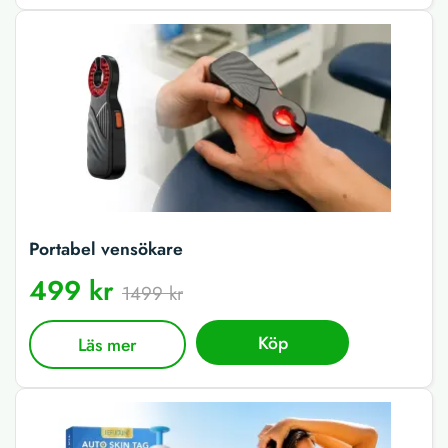
Portabel vensökare
499 kr
1499 kr
Köp
Läs mer