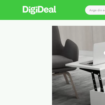
Till startsidan
Det