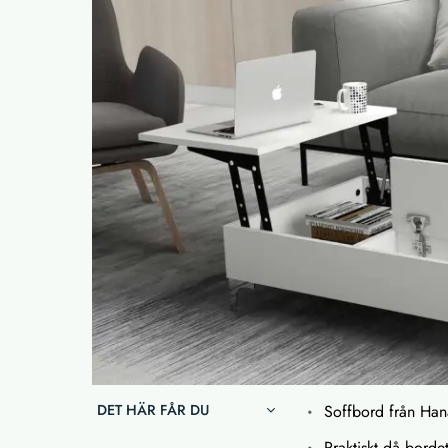
DET HÄR FÅR DU
Soffbord från Ha
Praktiskt då borde