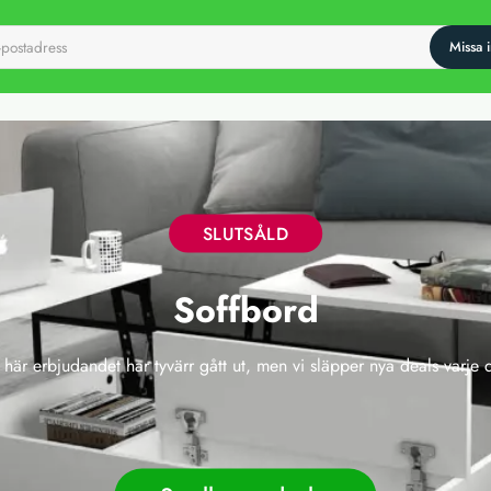
SLUTSÅLD
Soffbord
 här erbjudandet har tyvärr gått ut, men vi släpper nya deals varje 