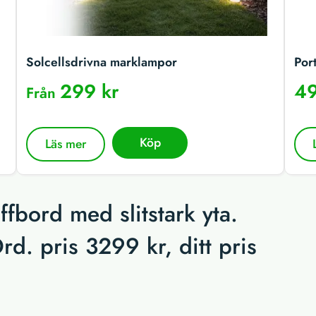
Solcellsdrivna marklampor
Por
299 kr
49
Från
Köp
Läs mer
ffbord med slitstark yta.
rd. pris 3299 kr, ditt pris