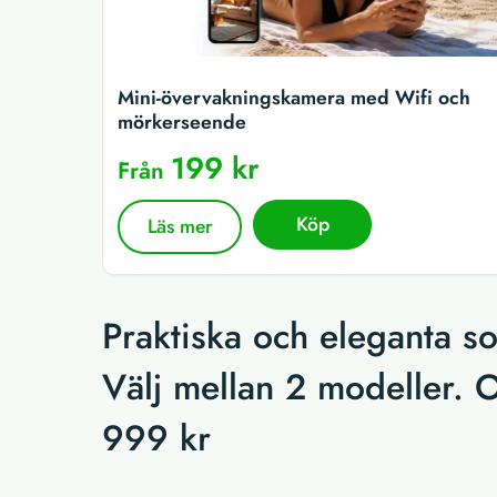
Mini-övervakningskamera med Wifi och
mörkerseende
199 kr
Från
Köp
Läs mer
Praktiska och eleganta so
Välj mellan 2 modeller. O
999 kr