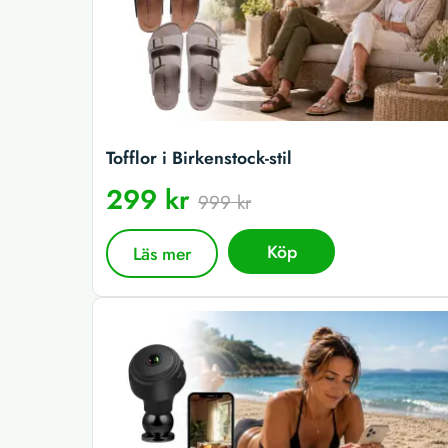
Tofflor i Birkenstock-stil
299 kr
999 kr
Köp
Läs mer