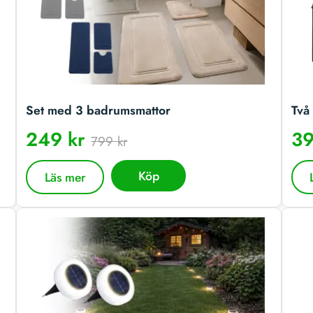
Set med 3 badrumsmattor
Två 
249 kr
39
799 kr
Köp
Läs mer