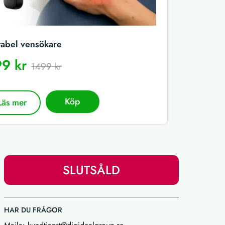
tabel vensökare
9 kr
1499 kr
Köp
Läs mer
SLUTSÅLD
HAR DU FRÅGOR