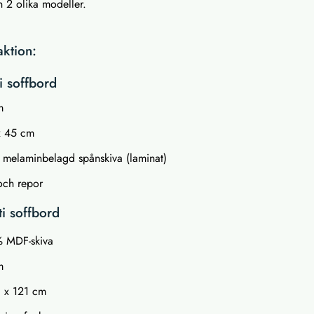
n 2 olika modeller.
aktion:
i soffbord
m
x 45 cm
 melaminbelagd spånskiva (laminat)
 och repor
ti soffbord
% MDF-skiva
m
8 x 121 cm