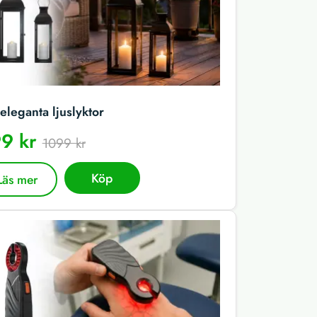
eleganta ljuslyktor
9 kr
1099 kr
Köp
Läs mer