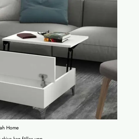
nah Home
t skiva kan fällas upp