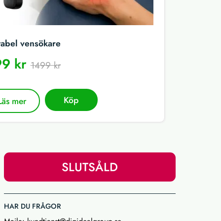
tabel vensökare
9 kr
1499 kr
Köp
Läs mer
SLUTSÅLD
HAR DU FRÅGOR