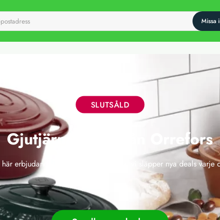
SLUTSÅLD
Gjutjärnsgryta från Orrefors
 här erbjudandet har tyvärr gått ut, men vi släpper nya deals varje 