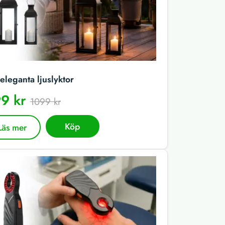
eleganta ljuslyktor
9 kr
1099 kr
Köp
Läs mer