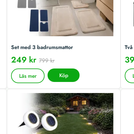
Set med 3 badrumsmattor
Två 
249 kr
39
799 kr
Köp
Läs mer