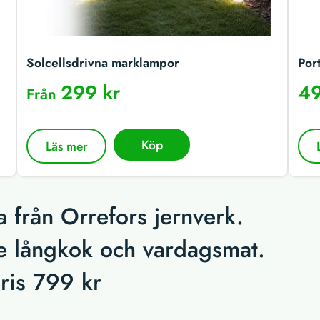
Solcellsdrivna marklampor
Por
299 kr
49
Från
Köp
Läs mer
 från Orrefors jernverk.
e långkok och vardagsmat.
ris 799 kr