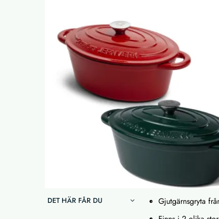
DET HÄR FÅR DU
Gjutgärnsgryta frå
Finns i 2 olika sto