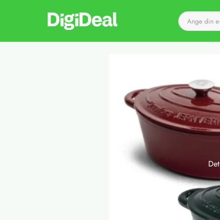
Till startsidan
Det