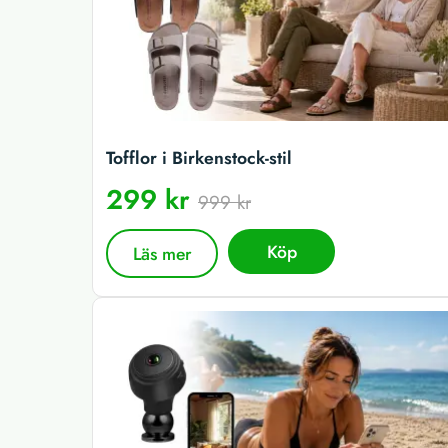
Tofflor i Birkenstock-stil
299 kr
999 kr
Köp
Läs mer