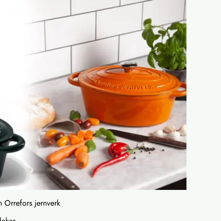
n Orrefors jernverk
rlekar