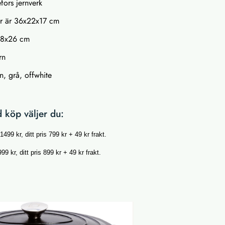
fors jernverk
ter är 36x22x17 cm
 18x26 cm
rn
n, grå, offwhite
 köp väljer du:
s 1499 kr, ditt pris 799 kr + 49 kr frakt.
999 kr, ditt pris 899 kr + 49 kr frakt.