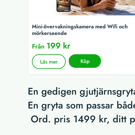
Mini-övervakningskamera med Wifi och
mörkerseende
199 kr
Från
Köp
Läs mer
En gedigen gjutjärnsgryta
En gryta som passar båd
Ord. pris 1499 kr, ditt p