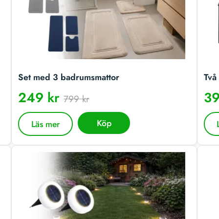
Set med 3 badrumsmattor
Två 
249 kr
39
799 kr
Köp
Läs mer