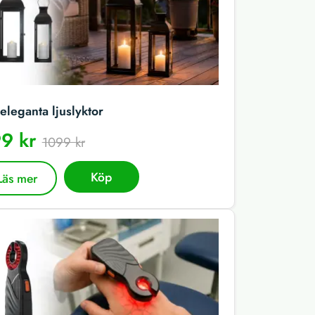
eleganta ljuslyktor
9 kr
1099 kr
Köp
Läs mer