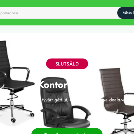
SLUTSÅLD
Kontorsstolar
 här erbjudandet har tyvärr gått ut, men vi släpper nya deals varje 