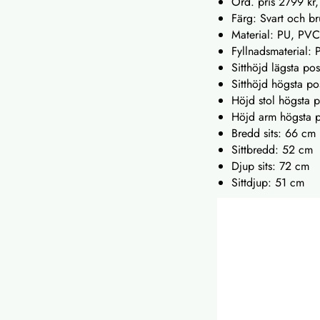
Ord. pris 2799 kr,
Färg: Svart och b
Material: PU, PVC
Fyllnadsmaterial: 
Sitthöjd lägsta po
Sitthöjd högsta po
Höjd stol högsta 
Höjd arm högsta p
Bredd sits: 66 cm
Sittbredd: 52 cm
Djup sits: 72 cm
Sittdjup: 51 cm