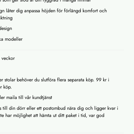
ign låter dig anpassa höjden för förlängd komfort och
iktning
design
ika modeller
2 veckor
r stolar behöver du slutföra flera separata köp. 99 kr i
er köp.
ler maila till vår kundtjänst
s till din dörr eller ett postombud nära dig och ligger kvar i
e har möjlighet att hämta ut ditt paket i tid, var god