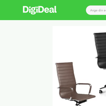
Till startsidan
Det