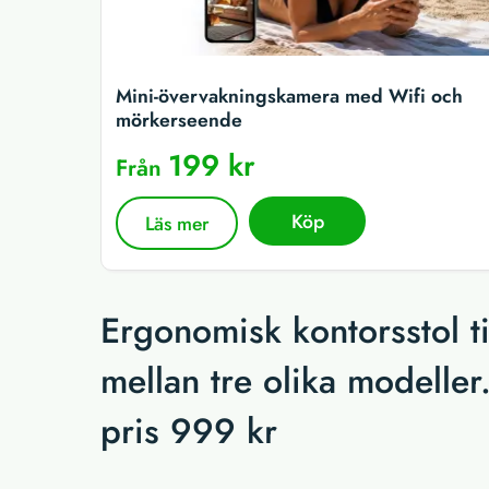
Mini-övervakningskamera med Wifi och
mörkerseende
199 kr
Från
Köp
Läs mer
Ergonomisk kontorsstol t
mellan tre olika modeller
pris 999 kr