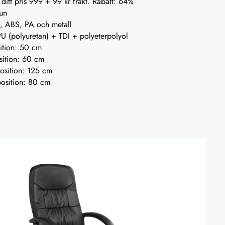
 ditt pris 999 + 99 kr frakt. Rabatt: 64%
run
, ABS, PA och metall
PU (polyuretan) + TDI + polyeterpolyol
sition: 50 cm
sition: 60 cm
position: 125 cm
osition: 80 cm