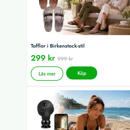
Tofflor i Birkenstock-stil
299 kr
999 kr
Köp
Läs mer