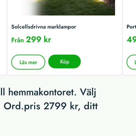
Solcellsdrivna marklampor
Por
299 kr
49
Från
Köp
Läs mer
ill hemmakontoret. Välj
. Ord.pris 2799 kr, ditt