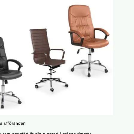
ika utföranden
 som ger stöd åt din ryggrad i många timmar