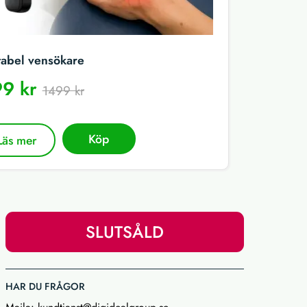
tabel vensökare
9 kr
1499 kr
Köp
Läs mer
SLUTSÅLD
HAR DU FRÅGOR