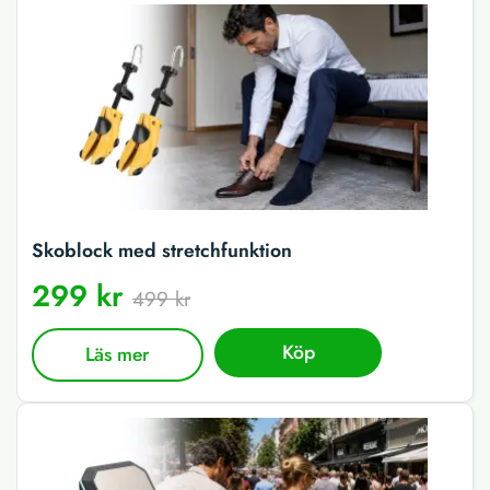
Skoblock med stretchfunktion
299 kr
499 kr
Köp
Läs mer