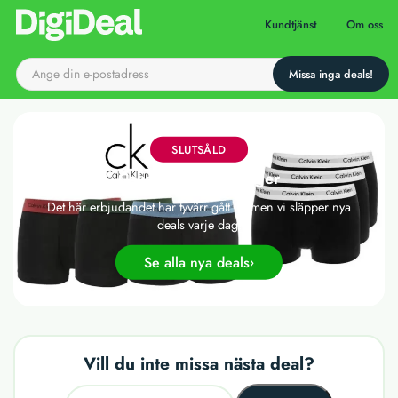
Till startsidan
Kundtjänst
Om oss
SLUTSÅLD
Calvin Klein kalsonger
Det här erbjudandet har tyvärr gått ut, men vi släpper nya
deals varje dag!
Se alla nya deals
Vill du inte missa nästa deal?