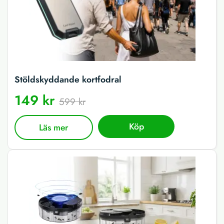
Stöldskyddande kortfodral
149 kr
599 kr
Köp
Läs mer