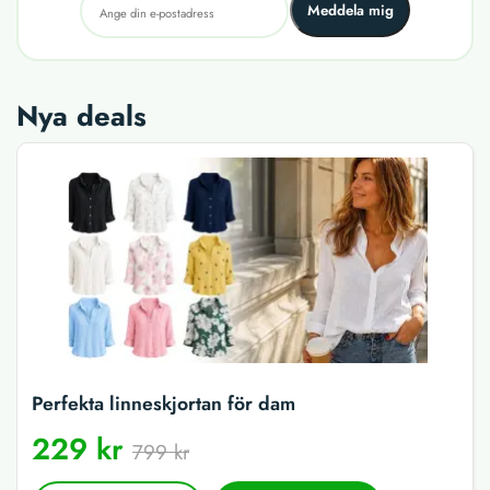
Meddela mig
Nya deals
Perfekta linneskjortan för dam
229 kr
799 kr