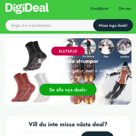
Till startsidan
Kundtjänst
Om oss
SLUTSÅLD
Självvärmande strumpor
Det här erbjudandet har tyvärr gått ut, men vi släpper nya
deals varje dag!
Se alla nya deals
Vill du inte missa nästa deal?