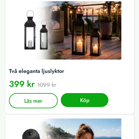
Två eleganta ljuslyktor
399 kr
1099 kr
Köp
Läs mer