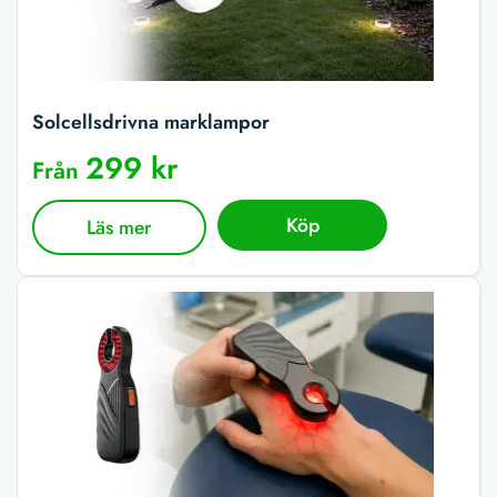
Solcellsdrivna marklampor
299 kr
Från
Köp
Läs mer