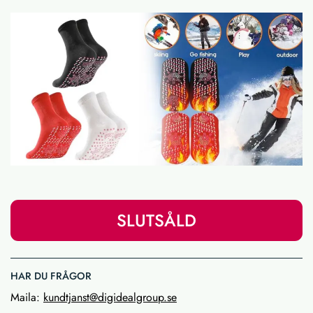
SLUTSÅLD
HAR DU FRÅGOR
Maila:
kundtjanst@digidealgroup.se