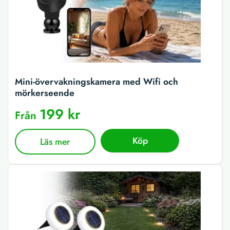
Mini-övervakningskamera med Wifi och
mörkerseende
199 kr
Från
Köp
Läs mer