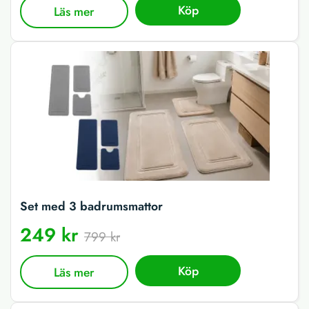
Köp
Läs mer
Set med 3 badrumsmattor
249 kr
799 kr
Köp
Läs mer