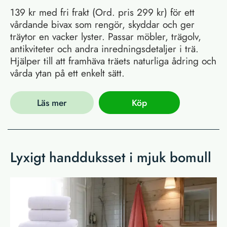
139 kr med fri frakt (Ord. pris 299 kr) för ett
vårdande bivax som rengör, skyddar och ger
träytor en vacker lyster. Passar möbler, trägolv,
antikviteter och andra inredningsdetaljer i trä.
Hjälper till att framhäva träets naturliga ådring och
vårda ytan på ett enkelt sätt.
Läs mer
Köp
Lyxigt handduksset i mjuk bomull