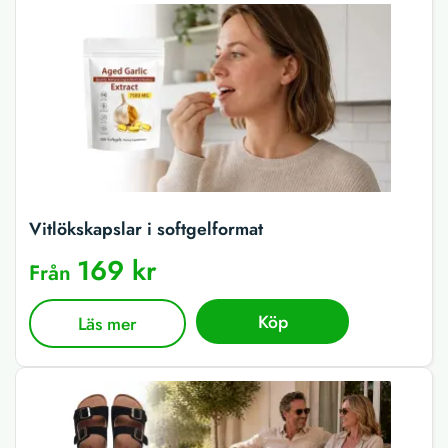
Vitlökskapslar i softgelformat
169 kr
Från
Köp
Läs mer