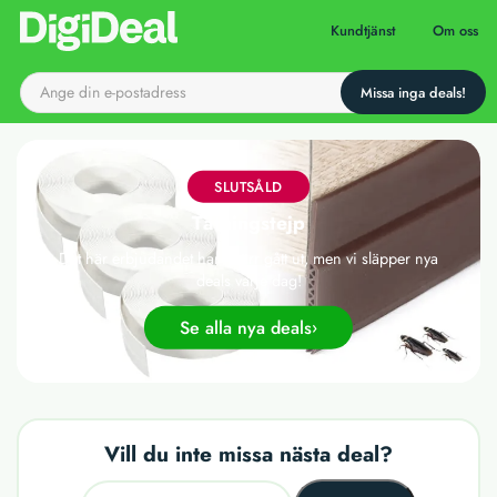
Till startsidan
Kundtjänst
Om oss
SLUTSÅLD
Tätningstejp
Det här erbjudandet har tyvärr gått ut, men vi släpper nya
deals varje dag!
Se alla nya deals
Vill du inte missa nästa deal?