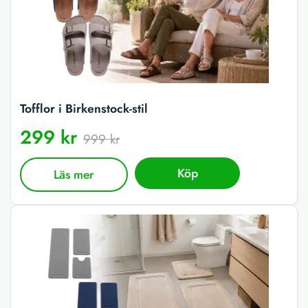
Tofflor i Birkenstock-stil
299 kr
999 kr
Köp
Läs mer