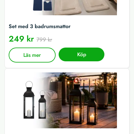
Set med 3 badrumsmattor
249 kr
799 kr
Köp
Läs mer