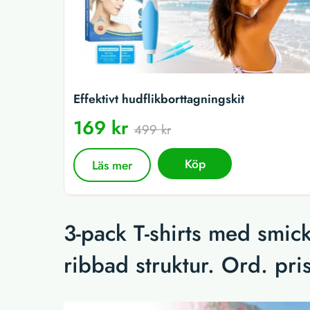
Effektivt hudflikborttagningskit
169 kr
499 kr
Köp
Läs mer
3-pack T-shirts med smic
ribbad struktur. Ord. pri