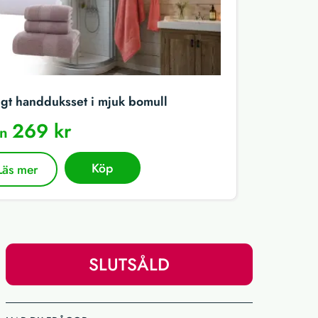
igt handduksset i mjuk bomull
269 kr
ån
Köp
Läs mer
SLUTSÅLD