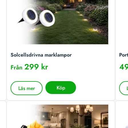
Solcellsdrivna marklampor
Por
299 kr
49
Från
Köp
Läs mer