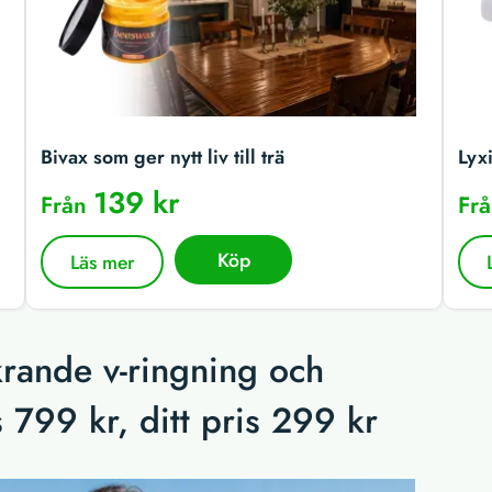
Bivax som ger nytt liv till trä
Lyx
139 kr
Från
Fr
Köp
Läs mer
krande v-ringning och
s 799 kr, ditt pris 299 kr