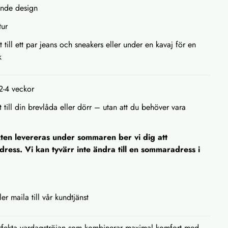
ande design
tur
 till ett par jeans och sneakers eller under en kavaj för en
k
 2-4 veckor
 till din brevlåda eller dörr – utan att du behöver vara
ten levereras under sommaren ber vi dig att
adress. Vi kan tyvärr inte ändra till en sommaradress i
ler maila till vår kundtjänst
erfekta vardagströjan som kombinerar maximal komfort med