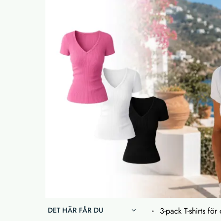
DET HÄR FÅR DU
3-pack T-shirts fö