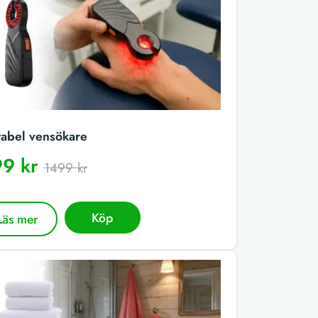
tabel vensökare
9 kr
1499 kr
Köp
Läs mer