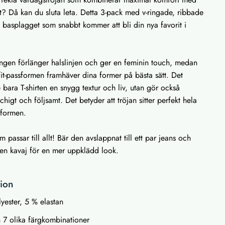
t? Då kan du sluta leta. Detta 3-pack med v-ringade, ribbade
ta basplagget som snabbt kommer att bli din nya favorit i
ingen förlänger halslinjen och ger en feminin touch, medan
it-passformen framhäver dina former på bästa sätt. Det
 bara T-shirten en snygg textur och liv, utan gör också
tchigt och följsamt. Det betyder att tröjan sitter perfekt hela
 formen.
 passar till allt! Bär den avslappnat till ett par jeans och
 en kavaj för en mer uppklädd look.
tion
yester, 5 % elastan
n 7 olika färgkombinationer