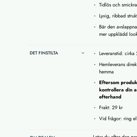
Tidlös och smickr
Lyxig, ribbad struk
Bär den avslappnat
mer uppklädd loo
DET FINSTILTA
Leveranstid: cirka
Hemleverans direkt
hemma
Eftersom produk
kontrollera din 
efterhand
Frakt: 29 kr
Vid frågor: ring el
Letar du efter den p