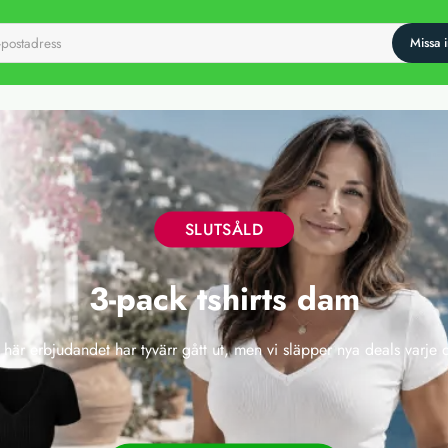
SLUTSÅLD
3-pack tshirts dam
 här erbjudandet har tyvärr gått ut, men vi släpper nya deals varje 