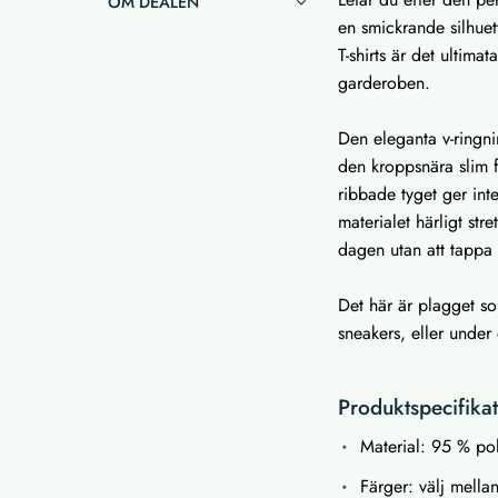
OM DEALEN
en smickrande silhuet
T-shirts är det ultima
garderoben.
Den eleganta v-ringn
den kroppsnära slim f
ribbade tyget ger inte
materialet härligt stre
dagen utan att tappa
Det här är plagget som
sneakers, eller under
Produktspecifika
Material: 95 % pol
Färger: välj mella