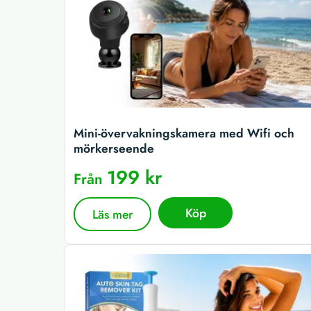
Mini-övervakningskamera med Wifi och
mörkerseende
199 kr
Från
Köp
Läs mer