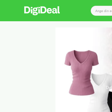
Till startsidan
Det