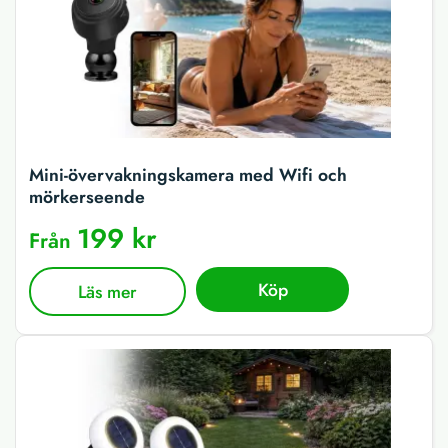
Mini-övervakningskamera med Wifi och
mörkerseende
199 kr
Från
Köp
Läs mer