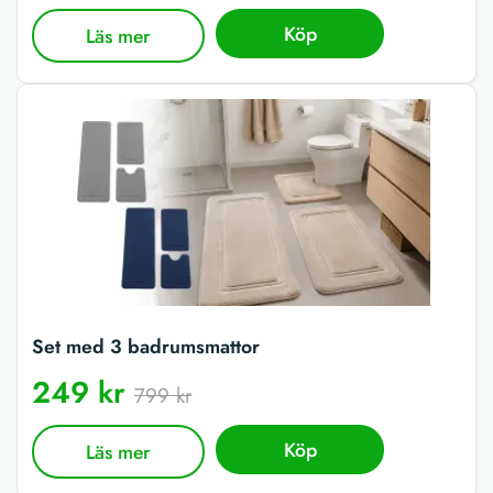
Köp
Läs mer
Set med 3 badrumsmattor
249 kr
799 kr
Köp
Läs mer