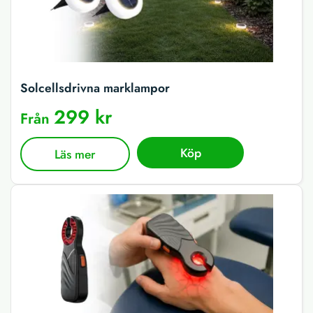
Solcellsdrivna marklampor
299 kr
Från
Köp
Läs mer