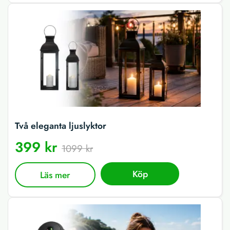
Två eleganta ljuslyktor
399 kr
1099 kr
Köp
Läs mer