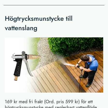
Högtrycksmunstycke till
vattenslang
169 kr med fri frakt (Ord. pris 599 kr) för ett
högtrycksmunstycke med reglerbart vattenflöde