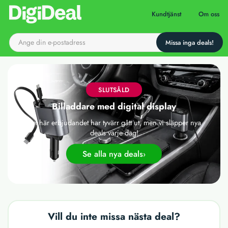
Till startsidan
Kundtjänst
Om oss
SLUTSÅLD
Billaddare med digital display
Det här erbjudandet har tyvärr gått ut, men vi släpper nya
deals varje dag!
Se alla nya deals
Vill du inte missa nästa deal?